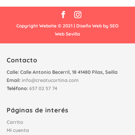
desde
€2,30
hasta
Copyright Website © 2021 |
Diseño Web by SEO
€5,95
Web Sevilla
Contacto
Calle:
Calle Antonio Becerril, 18 41480 Pilas, Seilla
Email:
info@creatucortina.com
Teléfono:
637 02 57 74
Páginas de interés
Carrito
Mi cuenta