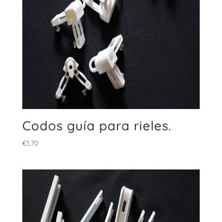
Codos guía para rieles.
€
1,70