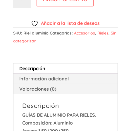
Aluminio
Manual
para
Añadir a la lista de deseos
Cortinas
SKU:
Riel aluminio
Categorías:
Accesorios
,
Rieles
,
Sin
cantidad
categorizar
Descripción
Información adicional
Valoraciones (0)
Descripción
GUÍAS DE ALUMINIO PARA RIELES.
Composición: Aluminio
Ancho: 1,50/200/250