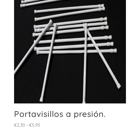
€2,90
hasta
€8,90
Portavisillos a presión.
Rango
€
2,30
-
€
5,95
de
precios: