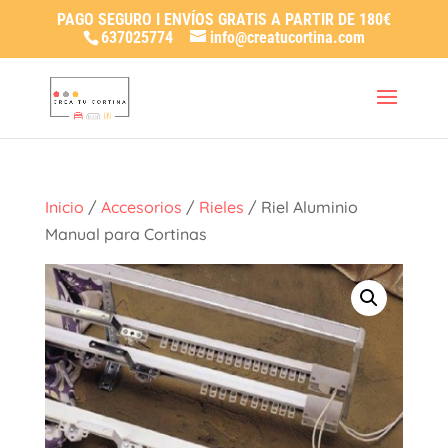
PAGO SEGURO I ENVÍOS GRATIS A PARTIR DE 180€
637025774
info@creatucortina.com
Inicio
/
Accesorios
/
Rieles
/ Riel Aluminio
Manual para Cortinas