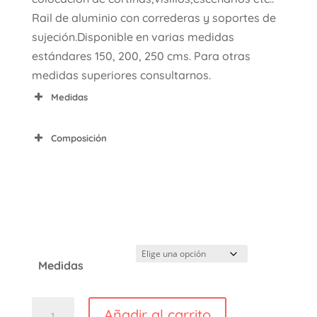
desde
Rail de aluminio con correderas y soportes de
€17,90
sujeción.Disponible en varias medidas
hasta
estándares 150, 200, 250 cms. Para otras
€29,90
medidas superiores consultarnos.
Medidas
Composición
Medidas
Riel
Añadir al carrito