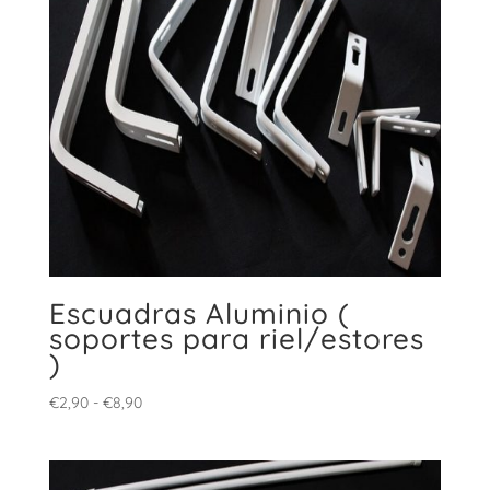
Escuadras Aluminio (
soportes para riel/estores
)
Rango
€
2,90
-
€
8,90
de
precios:
desde