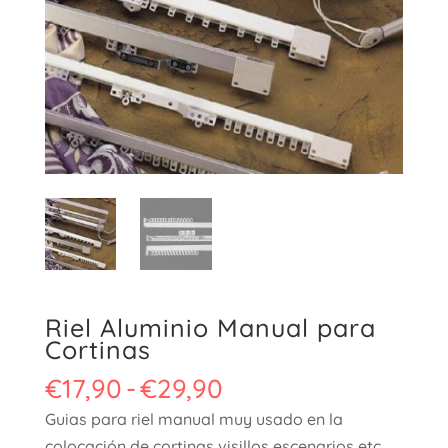
Riel Aluminio Manual para
Cortinas
Rango
€
17,90
-
€
29,90
de
Guias para riel manual muy usado en la
precios:
colocación de cortinas,visillos,escenarios etc..