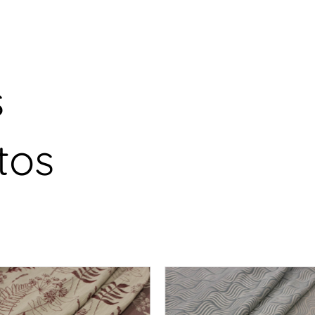
s
tos