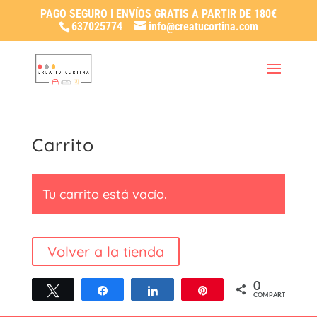
PAGO SEGURO I ENVÍOS GRATIS A PARTIR DE 180€
637025774
info@creatucortina.com
Carrito
Tu carrito está vacío.
Volver a la tienda
0
Twittear
Compartir
Compartir
Pin
COMPARTIR