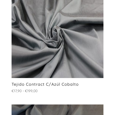
hasta
€199,00
Tejido Contract C/Azúl Cobalto
Rango
€
17,90
-
€
199,00
de
precios:
desde
€17,90