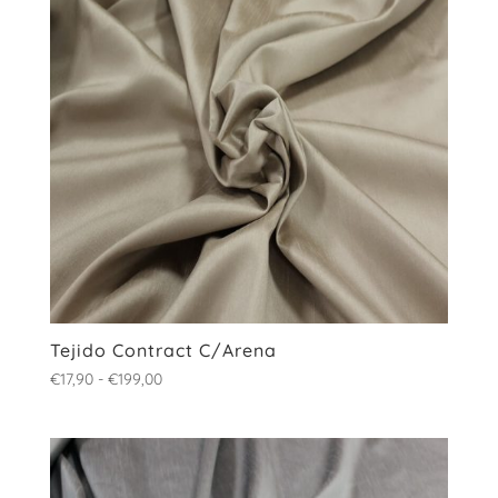
€199,00
Tejido Contract C/Arena
Rango
€
17,90
-
€
199,00
de
precios:
desde
€17,90