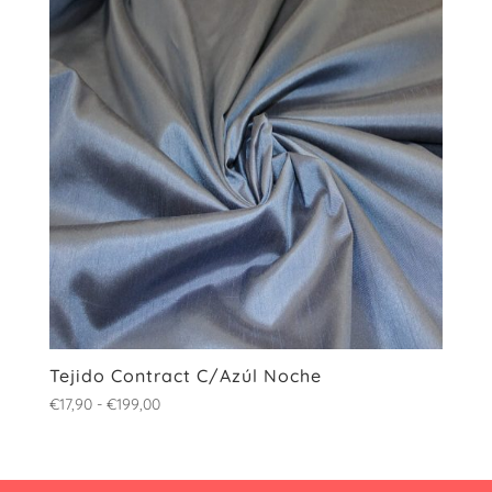
hasta
€199,00
Tejido Contract C/Azúl Noche
Rango
€
17,90
-
€
199,00
de
precios:
desde