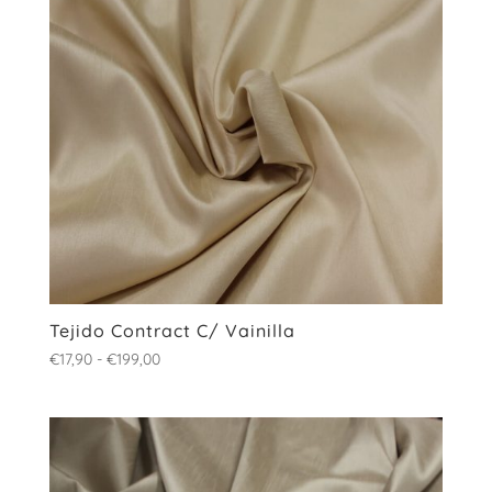
Tejido Contract C/ Vainilla
Rango
€
17,90
-
€
199,00
de
precios:
desde
€17,90
hasta