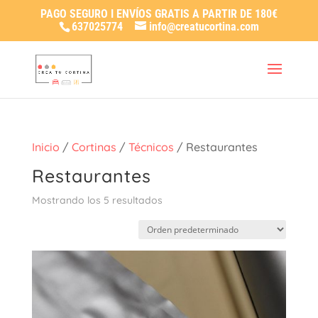
PAGO SEGURO I ENVÍOS GRATIS A PARTIR DE 180€
637025774
info@creatucortina.com
Inicio
/
Cortinas
/
Técnicos
/ Restaurantes
Restaurantes
Mostrando los 5 resultados